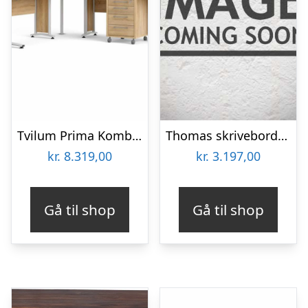
Tvilum Prima Komb. hjørneskrivebord – 230 x 200 cm – Eg & Hvid : Erling Christensen Møbler
Thomas skrivebord med 3 skuffer og et cool udtryk
kr.
8.319,00
kr.
3.197,00
Gå til shop
Gå til shop