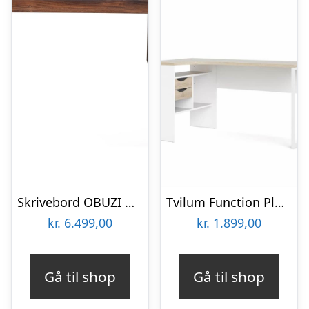
Skrivebord OBUZI HayFay Retro i massivt rosentræ med hylde & skuffe – 140×50 cm, mørk natur/sort stel
Tvilum Function Plus hjørneskrivebord – 145 cm – Hvid / Eg stuktur : Erling Christensen Møbler
kr.
6.499,00
kr.
1.899,00
Gå til shop
Gå til shop