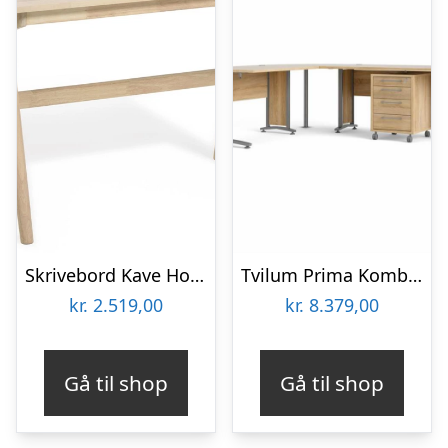
Skrivebord Kave Home Curie – massivt gummitræ arbejdsbord, nordisk moderne design, 120x60x73 cm
Tvilum Prima Komb. hjørneskrivebord – 230 x 200 cm – Eg & metal : Erling Christensen Møbler
kr.
2.519,00
kr.
8.379,00
Gå til shop
Gå til shop