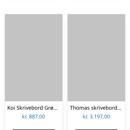
Koi Skrivebord Grøn/Grå
Thomas skrivebord med 3 skuffer og et cool udtryk
kr.
887,00
kr.
3.197,00