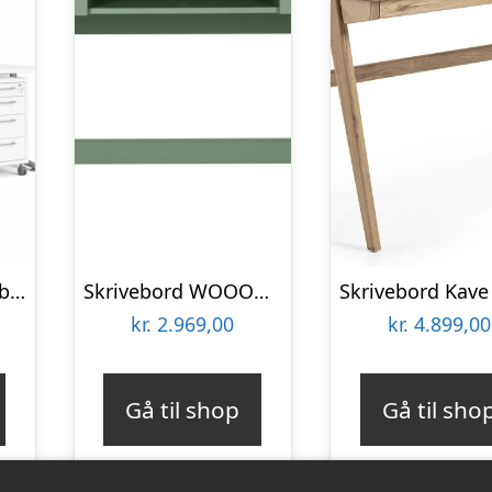
Tvilum Prima Komb. skrivebord – 150 cm – hvid / metal : Erling Christensen Møbler
Skrivebord WOOOD Nikki, massivt fyrretræ jadegrøn, L140ÃD62ÃH75 cm, 2 skuffer & åben hylde
kr.
2.969,00
kr.
4.899,00
Gå til shop
Gå til sho