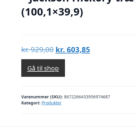
(100,1×39,9)
Den
Den
kr.
929,00
kr.
603,85
oprindelige
aktuelle
pris
pris
Gå til shop
var:
er:
kr. 929,00.
kr. 603,85.
Varenummer (SKU):
8672266433956974687
Kategori:
Produkter