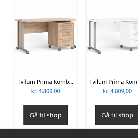
Tvilum Prima Komb. skrivebord – 150 cm : Erling Christensen Møbler
kr.
4.809,00
kr.
4.809,00
Gå til shop
Gå til shop