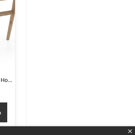
Skrivebord Kave Home Julia i massivt asketræ natur 120x65x75 cm
p
×