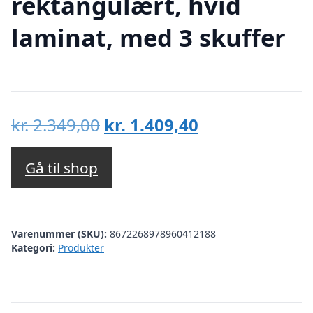
rektangulært, hvid
laminat, med 3 skuffer
Den
Den
kr.
2.349,00
kr.
1.409,40
oprindelige
aktuelle
pris
pris
Gå til shop
var:
er:
kr. 2.349,00.
kr. 1.409,40.
Varenummer (SKU):
8672268978960412188
Kategori:
Produkter