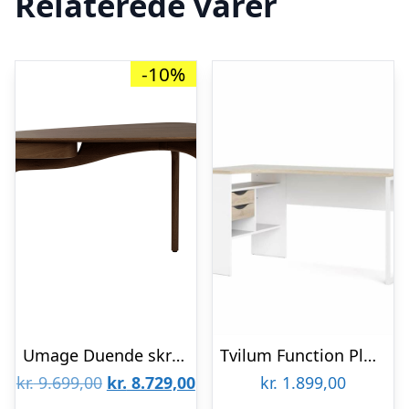
Relaterede varer
-10%
Umage Duende skrivebord – Mørk eg : Erling Christensen Møbler
Tvilum Function Plus hjørneskrivebord – 145 cm – Hvid / Eg stuktur : Erling Christensen Møbler
Den
Den
kr.
9.699,00
kr.
8.729,00
kr.
1.899,00