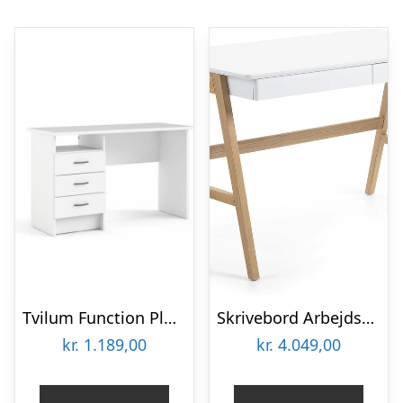
Tvilum Function Plus skrivebord -120 cm – Hvid : Erling Christensen Møbler
Skrivebord Arbejdsbord Kave Home Dyana Hvidlakeret MDF med Egeben 120x60x75 cm
kr.
1.189,00
kr.
4.049,00