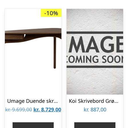
-10%
Umage Duende skrivebord – Mørk eg : Erling Christensen Møbler
Koi Skrivebord Grøn/Grå
Den
Den
kr.
9.699,00
kr.
8.729,00
kr.
887,00
oprindelige
aktuelle
pris
pris