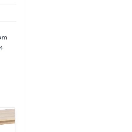
som
4