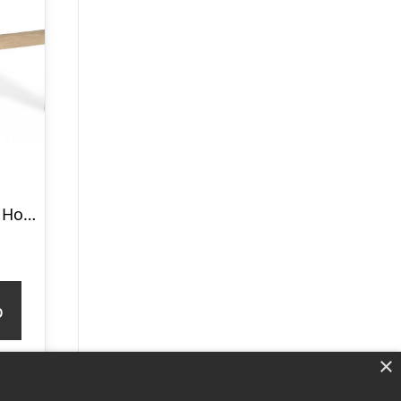
Skrivebord Kave Home Curie – massivt gummitræ arbejdsbord, nordisk moderne design, 120x60x73 cm
p
×