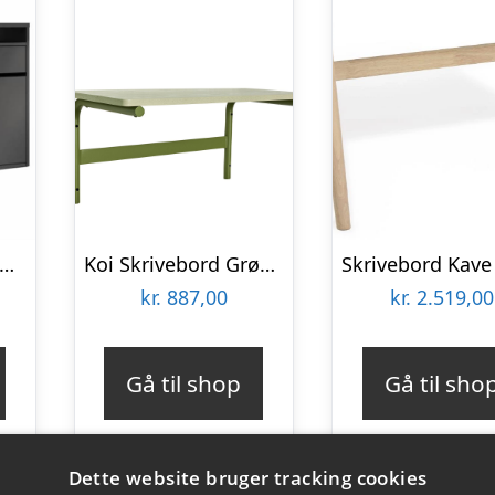
lum Function Plus skrivebord – 1 låge – Mat sort : Erling Christensen Møbler
Koi Skrivebord Grøn/Grå
kr.
887,00
kr.
2.519,00
Gå til shop
Gå til sho
Dette website bruger tracking cookies