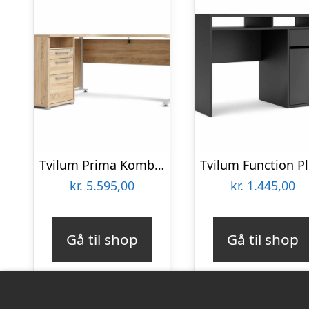
Tvilum Prima Komb. skrivebord – 159 x 150 cm – Eg & Hvid : Erling Christensen Møbler
Tvi
kr.
5.595,00
kr.
1.445,00
Gå til shop
Gå til shop