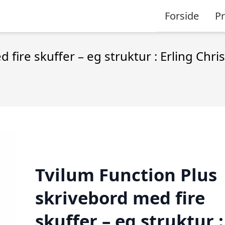
Forside
P
 fire skuffer – eg struktur : Erling Chr
Tvilum Function Plus
skrivebord med fire
skuffer – eg struktur :